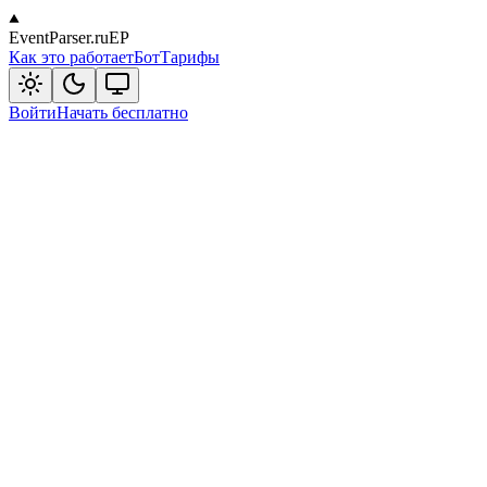
EventParser.ru
EP
Как это работает
Бот
Тарифы
Войти
Начать бесплатно